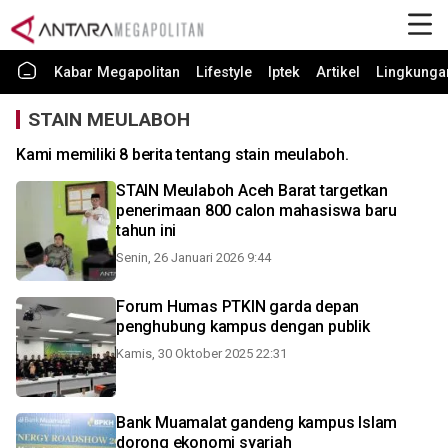
Kabar Megapolitan
Lifestyle
Iptek
Artikel
Lingkunga
STAIN MEULABOH
Kami memiliki 8 berita tentang stain meulaboh.
STAIN Meulaboh Aceh Barat targetkan
penerimaan 800 calon mahasiswa baru
tahun ini
Senin, 26 Januari 2026 9:44
Forum Humas PTKIN garda depan
penghubung kampus dengan publik
Kamis, 30 Oktober 2025 22:31
Bank Muamalat gandeng kampus Islam
dorong ekonomi syariah