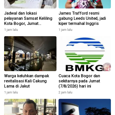
Jadwal dan lokasi
James Trafford resmi
pelayanan Samsat Keliling
gabung Leeds United, jadi
Kota Bogor, Jumat
kiper termahal Inggris
(7/8/2026)
1 jam lalu
1 jam lalu
Warga keluhkan dampak
Cuaca Kota Bogor dan
revitalisasi Kali Cakung
sekitarnya pada Jumat
Lama di Jakut
(7/8/2026) hari ini
1 jam lalu
2 jam lalu