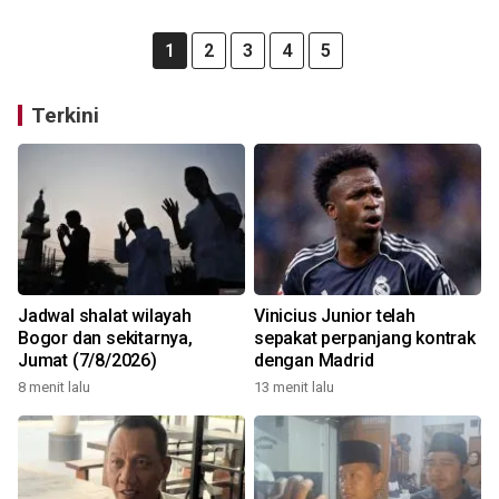
1
2
3
4
5
Terkini
Jadwal shalat wilayah
Vinicius Junior telah
Bogor dan sekitarnya,
sepakat perpanjang kontrak
Jumat (7/8/2026)
dengan Madrid
8 menit lalu
13 menit lalu