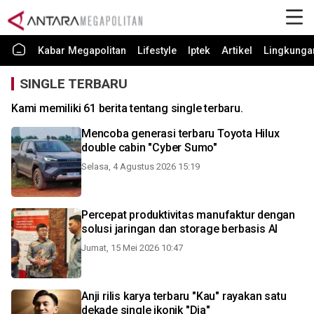
Kabar Megapolitan
Lifestyle
Iptek
Artikel
Lingkunga
SINGLE TERBARU
Kami memiliki 61 berita tentang single terbaru.
Mencoba generasi terbaru Toyota Hilux
double cabin "Cyber Sumo"
Selasa, 4 Agustus 2026 15:19
Percepat produktivitas manufaktur dengan
solusi jaringan dan storage berbasis AI
Jumat, 15 Mei 2026 10:47
Anji rilis karya terbaru "Kau" rayakan satu
dekade single ikonik "Dia"