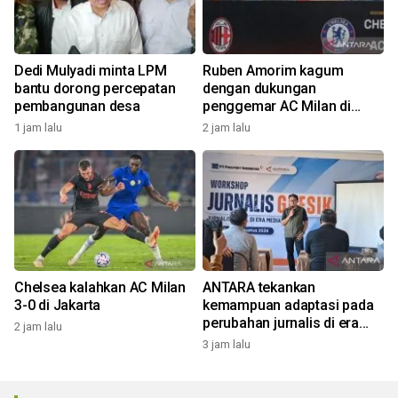
Dedi Mulyadi minta LPM
Ruben Amorim kagum
bantu dorong percepatan
dengan dukungan
pembangunan desa
penggemar AC Milan di
Indonesia
1 jam lalu
2 jam lalu
Chelsea kalahkan AC Milan
ANTARA tekankan
3-0 di Jakarta
kemampuan adaptasi pada
perubahan jurnalis di era
2 jam lalu
digital
3 jam lalu