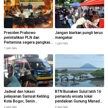
Presiden Prabowo
Jangan biarkan pungli terus
perintahkan PLN dan
mengakar
Pertamina segera pangkas
1 jam lalu
anak-cucu perusahaan
1 jam lalu
Jadwal dan lokasi
BTN Bunaken Sulut latih 16
pelayanan Samsat Keliling
pemandu wisata lokal
Kota Bogor, Senin
pendakian Gunung Manado
(10/8/2026)
Tua
2 jam lalu
2 jam lalu