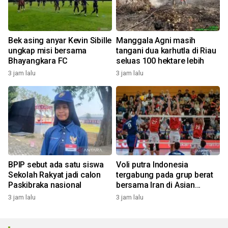
Bek asing anyar Kevin Sibille
Manggala Agni masih
ungkap misi bersama
tangani dua karhutla di Riau
Bhayangkara FC
seluas 100 hektare lebih
3 jam lalu
3 jam lalu
BPIP sebut ada satu siswa
Voli putra Indonesia
Sekolah Rakyat jadi calon
tergabung pada grup berat
Paskibraka nasional
bersama Iran di Asian
Games 2026
3 jam lalu
3 jam lalu