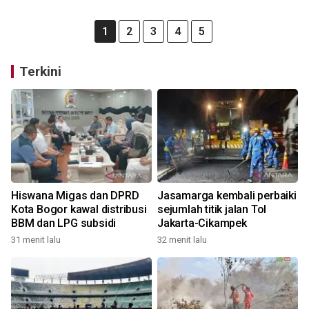
1
2
3
4
5
Terkini
Hiswana Migas dan DPRD
Jasamarga kembali perbaiki
Kota Bogor kawal distribusi
sejumlah titik jalan Tol
BBM dan LPG subsidi
Jakarta-Cikampek
31 menit lalu
32 menit lalu