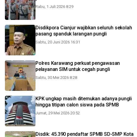
Rabu, 1 Juli 2026 8:29
Disdikpora Cianjur wajibkan seluruh sekolah
pasang spanduk larangan pungli
Sabtu, 20 Juni 2026 16:31
Polres Karawang perkuat pengawasan
pelayanan SIM untuk cegah pungli
Sabtu, 30 Mei 2026 8:28
KPK ungkap masih ditemukan adanya pungli
hingga titipan calon siswa pada SPMB
Jumat, 29 Mei 2026 20:52
Disdik: 45.390 pendaftar SPMB SD-SMP Kota