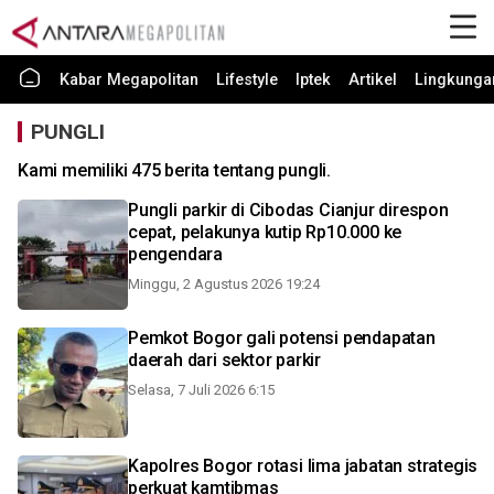
Kabar Megapolitan
Lifestyle
Iptek
Artikel
Lingkunga
PUNGLI
Kami memiliki 475 berita tentang pungli.
Pungli parkir di Cibodas Cianjur direspon
cepat, pelakunya kutip Rp10.000 ke
pengendara
Minggu, 2 Agustus 2026 19:24
Pemkot Bogor gali potensi pendapatan
daerah dari sektor parkir
Selasa, 7 Juli 2026 6:15
Kapolres Bogor rotasi lima jabatan strategis
perkuat kamtibmas