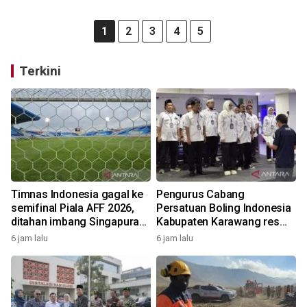
1
2
3
4
5
Terkini
Timnas Indonesia gagal ke
Pengurus Cabang
semifinal Piala AFF 2026,
Persatuan Boling Indonesia
ditahan imbang Singapura
Kabupaten Karawang resmi
1-1
terbentuk
6 jam lalu
6 jam lalu