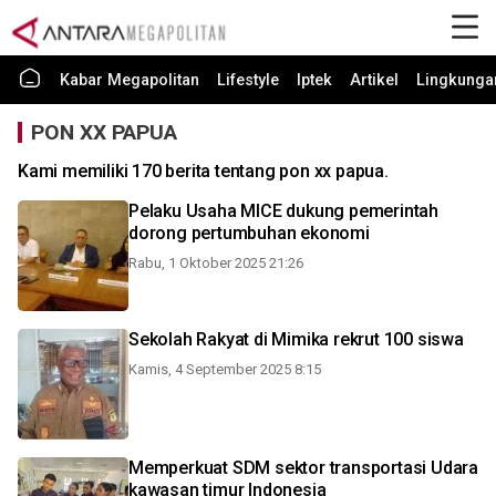
Kabar Megapolitan
Lifestyle
Iptek
Artikel
Lingkunga
PON XX PAPUA
Kami memiliki 170 berita tentang pon xx papua.
Pelaku Usaha MICE dukung pemerintah
dorong pertumbuhan ekonomi
Rabu, 1 Oktober 2025 21:26
Sekolah Rakyat di Mimika rekrut 100 siswa
Kamis, 4 September 2025 8:15
Memperkuat SDM sektor transportasi Udara
kawasan timur Indonesia