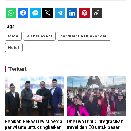
Tags:
Mice
Bisnis event
pertumbuhan ekonomi
Hotel
Terkait
k
Pemkab Bekasi revisi perda
OneTwoTripID integrasikan
pariwisata untuk tingkatkan
travel dan EO untuk pasar