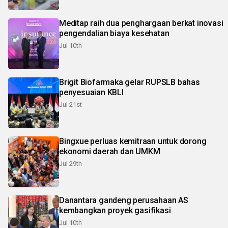
Meditap raih dua penghargaan berkat inovasi
pengendalian biaya kesehatan
Jul 10th
Brigit Biofarmaka gelar RUPSLB bahas
penyesuaian KBLI
Jul 21st
Bingxue perluas kemitraan untuk dorong
ekonomi daerah dan UMKM
Jul 29th
Danantara gandeng perusahaan AS
kembangkan proyek gasifikasi
Jul 10th