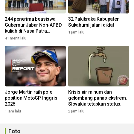
244 penerima beasiswa
32 Pakibraka Kabupaten
Gubernur Jabar Non-APBD
Sukabumi jalani diklat
kuliah di Nusa Putra
1 jam lalu
University
41 menit lalu
Jorge Martin raih pole
Krisis air minum dan
position MotoGP Inggris
gelombang panas ekstrem,
2026
Slovakia tetapkan status
darurat
1 jam lalu
2 jam lalu
Foto