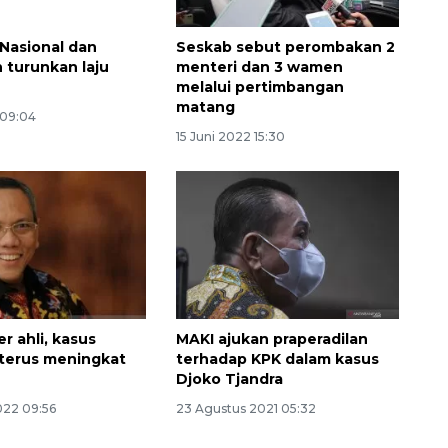
jalanan Jakarta
2026-08-05 18:00:00
 Nasional dan
Seskab sebut perombakan 2
 turunkan laju
menteri dan 3 wamen
melalui pertimbangan
matang
 09:04
15 Juni 2022 15:30
r ahli, kasus
MAKI ajukan praperadilan
terus meningkat
terhadap KPK dalam kasus
Djoko Tjandra
022 09:56
23 Agustus 2021 05:32