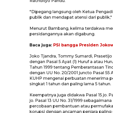
Rachdityo Pandu.
"Dipegang langsung oleh Ketua Pengadil
publik dan mendapat atensi dari publi
Menurut Bambang, kelima terdakwa mem
persidangannya akan digabung.
Baca juga:
PSI bangga Presiden Jokowi
Joko Tjandra, Tommy Sumardi, Prasetij
dengan Pasal 5 Ayat (1) Huruf a atau Hu
Tahun 1999 tentang Pemberantasan Tind
dengan UU No. 20/2001 juncto Pasal 55 Aya
KUHP mengenai perbuatan menerima pemb
singkat 1 tahun dan paling lama 5 tahun.
Keempatnya juga didakwa Pasal 15 jo. Pas
jo. Pasal 13 UU No. 31/1999 sebagaiman
percobaan pembantuan atau permufakat
korupsi dengan ancaman penjara paling s