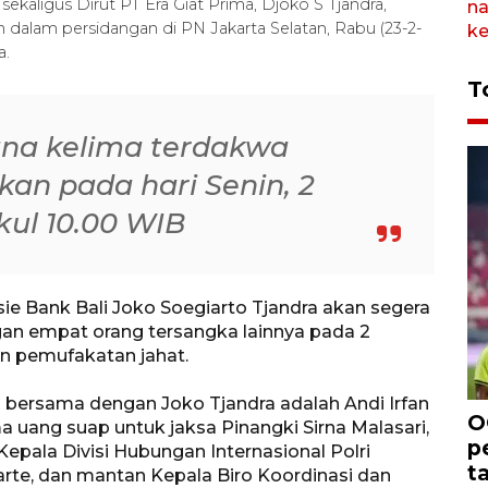
ekaligus Dirut PT Era Giat Prima, Djoko S Tjandra,
alam persidangan di PN Jakarta Selatan, Rabu (23-2-
a.
T
ana kelima terdakwa
kan pada hari Senin, 2
ul 10.00 WIB
ie Bank Bali Joko Soegiarto Tjandra akan segera
an empat orang tersangka lainnya pada 2
n pemufakatan jahat.
 bersama dengan Joko Tjandra adalah Andi Irfan
O
 uang suap untuk jaksa Pinangki Sirna Malasari,
p
pala Divisi Hubungan Internasional Polri
t
arte, dan mantan Kepala Biro Koordinasi dan