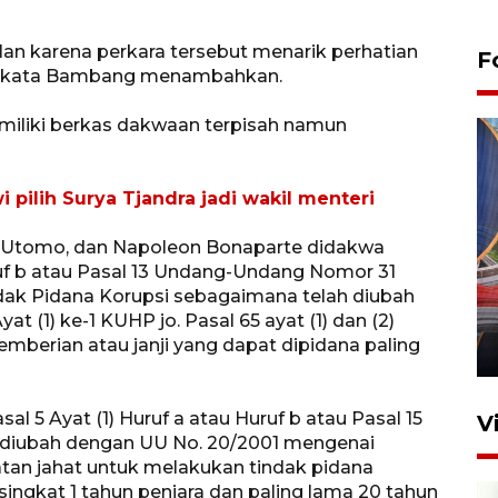
an karena perkara tersebut menarik perhatian
F
k," kata Bambang menambahkan.
iliki berkas dakwaan terpisah namun
 pilih Surya Tjandra jadi wakil menteri
o Utomo, dan Napoleon Bonaparte didakwa
Komisi V DPR tinjau
ruf b atau Pasal 13 Undang-Undang Nomor 31
perlintasan sebidang di
ak Pidana Korupsi sebagaimana telah diubah
Stasiun Bogor
t (1) ke-1 KUHP jo. Pasal 65 ayat (1) dan (2)
erian atau janji yang dapat dipidana paling
12 Juni 2026 18:49
al 5 Ayat (1) Huruf a atau Huruf b atau Pasal 15
V
a diubah dengan UU No. 20/2001 mengenai
an jahat untuk melakukan tindak pidana
ingkat 1 tahun penjara dan paling lama 20 tahun