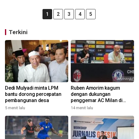
1
2
3
4
5
Terkini
Dedi Mulyadi minta LPM
Ruben Amorim kagum
bantu dorong percepatan
dengan dukungan
pembangunan desa
penggemar AC Milan di
Indonesia
5 menit lalu
14 menit lalu