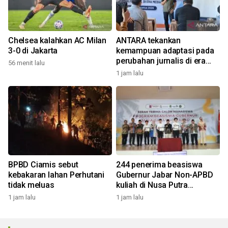
Chelsea kalahkan AC Milan
ANTARA tekankan
3-0 di Jakarta
kemampuan adaptasi pada
perubahan jurnalis di era
56 menit lalu
digital
1 jam lalu
BPBD Ciamis sebut
244 penerima beasiswa
kebakaran lahan Perhutani
Gubernur Jabar Non-APBD
tidak meluas
kuliah di Nusa Putra
University
1 jam lalu
1 jam lalu