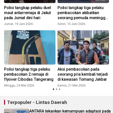
Polisi tangkap pelaku duel
Polisi tangkap tiga pelaku
maut antarremaja di Jakut
pembacokan akibatkan
pada Jumat dini hari
seorang pemuda meninggal
di Kota Bogor
Jumat, 19 Juni 2026
Senin, 15 Juni 2026
S
Polisi tangkap tiga pelaku
Aksi pembacokan pada
pembacokan 2 remaja di
seorang pria kembali terjadi
flyover Cibodas Tangerang
di kawasan Tomang Jakbar
Minggu, 24 Mei 2026
Kamis, 21 Mei 2026
J
Terpopuler - Lintas Daerah
ANTARA tekankan kemampuan adaptasi pada