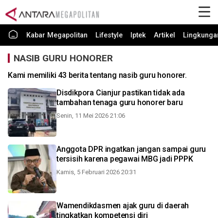
Kabar Megapolitan
Lifestyle
Iptek
Artikel
Lingkunga
NASIB GURU HONORER
Kami memiliki 43 berita tentang nasib guru honorer.
Disdikpora Cianjur pastikan tidak ada
tambahan tenaga guru honorer baru
Senin, 11 Mei 2026 21:06
Anggota DPR ingatkan jangan sampai guru
tersisih karena pegawai MBG jadi PPPK
Kamis, 5 Februari 2026 20:31
Wamendikdasmen ajak guru di daerah
tingkatkan kompetensi diri