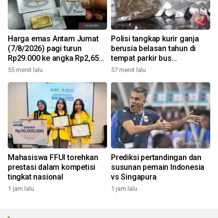
Harga emas Antam Jumat
Polisi tangkap kurir ganja
(7/8/2026) pagi turun
berusia belasan tahun di
Rp29.000 ke angka Rp2,650
tempat parkir bus
juta/gr
Tangerang
55 menit lalu
57 menit lalu
Mahasiswa FFUI torehkan
Prediksi pertandingan dan
prestasi dalam kompetisi
susunan pemain Indonesia
tingkat nasional
vs Singapura
1 jam lalu
1 jam lalu