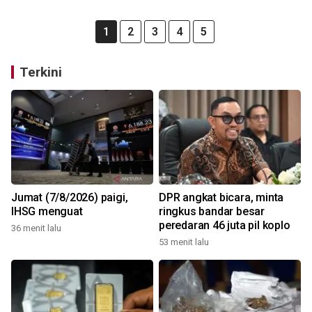
1
2
3
4
5
Terkini
Jumat (7/8/2026) paigi,
DPR angkat bicara, minta
IHSG menguat
ringkus bandar besar
peredaran 46 juta pil koplo
36 menit lalu
53 menit lalu