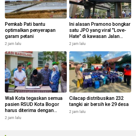
Pemkab Pati bantu
Ini alasan Pramono bongkar
optimalkan penyerapan
satu JPO yang viral "Love-
garam petani
Hate" di kawasan Jalan
Rasuna Said
2 jam lalu
2 jam lalu
Wali Kota tegaskan semua
Cilacap distribusikan 232
pasien RSUD Kota Bogor
tangki air bersih ke 29 desa
harus diterima dengan
2 jam lalu
profesional
2 jam lalu