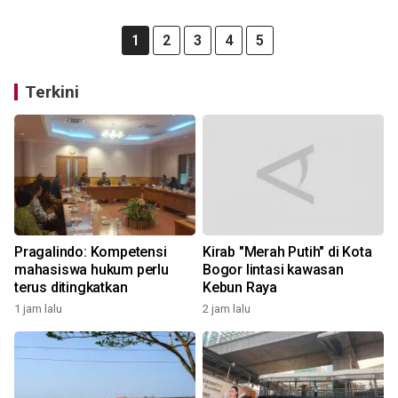
1
2
3
4
5
Terkini
Pragalindo: Kompetensi
Kirab "Merah Putih" di Kota
mahasiswa hukum perlu
Bogor lintasi kawasan
terus ditingkatkan
Kebun Raya
1 jam lalu
2 jam lalu