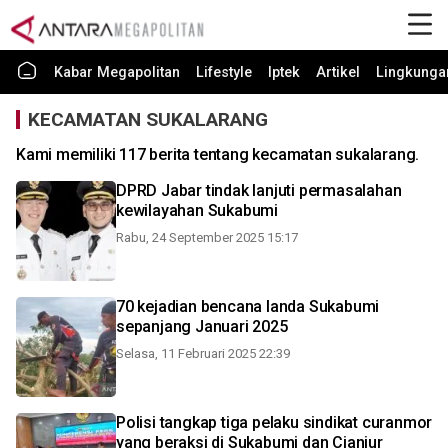
Kabar Megapolitan
Lifestyle
Iptek
Artikel
Lingkunga
KECAMATAN SUKALARANG
Kami memiliki 117 berita tentang kecamatan sukalarang.
DPRD Jabar tindak lanjuti permasalahan
kewilayahan Sukabumi
Rabu, 24 September 2025 15:17
70 kejadian bencana landa Sukabumi
sepanjang Januari 2025
Selasa, 11 Februari 2025 22:39
Polisi tangkap tiga pelaku sindikat curanmor
yang beraksi di Sukabumi dan Cianjur