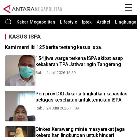
Kabar Megapolitan
Lifestyle
Iptek
Artikel
Lingkunga
KASUS ISPA
Kami memiliki 125 berita tentang kasus ispa.
154 jiwa warga terkena ISPA akibat asap
kebakaran TPA Jatiwaringin Tangerang
Rabu, 1 Juli 2026 15:59
Pemprov DKI Jakarta tingkatkan kapasitas
petugas kesehatan untuk temukan ISPA
Rabu, 24 Juni 2026 11:08
Dinkes Karawang minta masyarakat jaga
kebersihan lingkungan untuk hindari