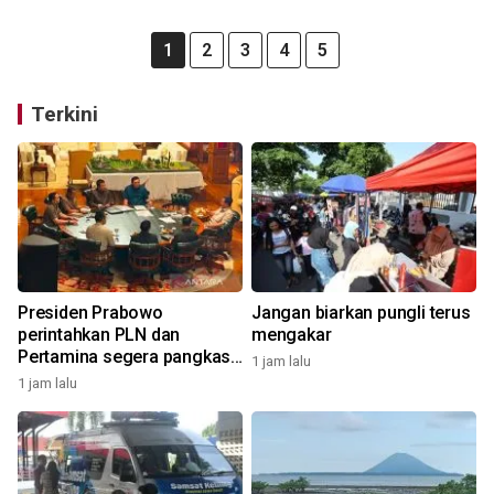
1
2
3
4
5
Terkini
Presiden Prabowo
Jangan biarkan pungli terus
perintahkan PLN dan
mengakar
Pertamina segera pangkas
1 jam lalu
anak-cucu perusahaan
1 jam lalu