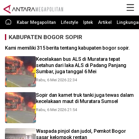
Kabar Megapolitan
Lifestyle
Iptek
Artikel
Lingkunga
KABUPATEN BOGOR SOPIR
Kami memiliki 315 berita tentang kabupaten bogor sopir.
Kecelakaan bus ALS di Muratara tepat
setahun dari laka ALS di Padang Panjang
Sumbar, juga tanggal 6 Mei
Rabu, 6 Mei 2026 22:34
Sopir dan karnet truk tanki juga tewas dalam
kecelakaan maut di Muratara Sumsel
Rabu, 6 Mei 2026 21:54
Waspada pinjol dan judol, Pemkot Bogor
sasar kelompok rentan