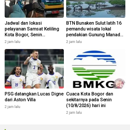
Jadwal dan lokasi
BTN Bunaken Sulut latih 16
pelayanan Samsat Keliling
pemandu wisata lokal
Kota Bogor, Senin
pendakian Gunung Manado
(10/8/2026)
Tua
2 jam lalu
2 jam lalu
PSG datangkan Lucas Digne
Cuaca Kota Bogor dan
dari Aston Villa
sekitarnya pada Senin
(10/8/2026) hari ini
2 jam lalu
2 jam lalu