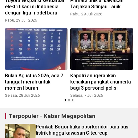
Toyota ekspansi kendaraan
Primata unik di kawasan
elektrifikasi di Indonesia
Tanjakan Sitinjau Lauik
dengan tiga model baru
Rabu, 29 Juli 2026
Rabu, 29 Juli 2026
S
Bulan Agustus 2026, ada 7
Kapolri anugerahkan
tanggal merah untuk
kenaikan pangkat anumerta
momen liburan
bagi 3 personel polisi
S
Selasa, 28 Juli 2026
Selasa, 7 Juli 2026
Terpopuler - Kabar Megapolitan
Pemkab Bogor buka opsi koridor baru bus
listrik hingga kawasan Citeureup