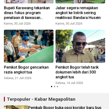
Bupati Karawang tekankan
Jabar segera remajakan
dinas fokus program
angkot ke listrik seiring
penataan di kawasan
reaktivasi Bandara Husein
Cikampek
Kamis, 30 Juli 2026
Kamis, 30 Juli 2026
R
Pemkot Bogor gencarkan
Pemkot Bogor telah tarik
razia angkot tua
dokumen lebih dari 300
angkot tua
Selasa, 21 Juli 2026
Selasa, 14 Juli 2026
S
Terpopuler - Kabar Megapolitan
Pemkab Bogor buka opsi koridor baru bus