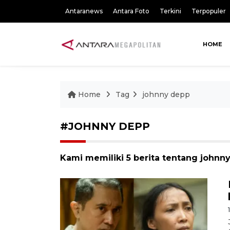
Antaranews
Antara Foto
Terkini
Terpopuler
HOME
Home
Tag
johnny depp
#JOHNNY DEPP
Kami memiliki 5 berita tentang johnn