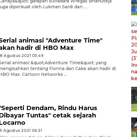
Cahaya&quot; garapan sutradara Wregas Bhanuteja
juga diperkuat oleh Lukman Sardi dan ...
Serial animasi "Adventure Time"
akan hadir di HBO Max
18 Agustus 2021 05:49
Serial animasi &quot;Adventure Time&quot; yang
mengisahkan tentang Fionna dan Cake akan hadir di
HBO Max. Cartoon Networks ...
"Seperti Dendam, Rindu Harus
Dibayar Tuntas" cetak sejarah
Locarno
15 Agustus 2021 06:21