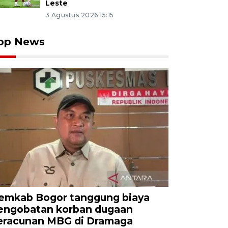
Leste
3 Agustus 2026 15:15
op News
emkab Bogor tanggung biaya
engobatan korban dugaan
eracunan MBG di Dramaga