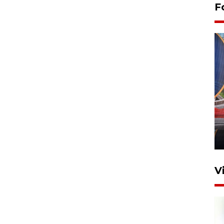
F
Komisi V DPR tinjau
perlintasan sebidang di
Stasiun Bogor
12 Juni 2026 18:49
V