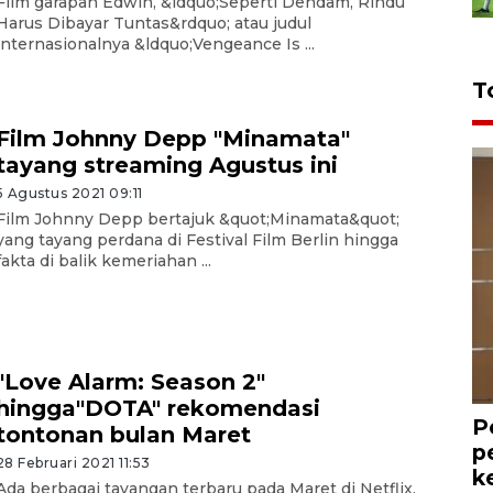
Film garapan Edwin, &ldquo;Seperti Dendam, Rindu
Harus Dibayar Tuntas&rdquo; atau judul
internasionalnya &ldquo;Vengeance Is ...
T
Film Johnny Depp "Minamata"
tayang streaming Agustus ini
5 Agustus 2021 09:11
Film Johnny Depp bertajuk &quot;Minamata&quot;
yang tayang perdana di Festival Film Berlin hingga
fakta di balik kemeriahan ...
"Love Alarm: Season 2"
hingga"DOTA" rekomendasi
P
tontonan bulan Maret
p
28 Februari 2021 11:53
k
Ada berbagai tayangan terbaru pada Maret di Netflix,