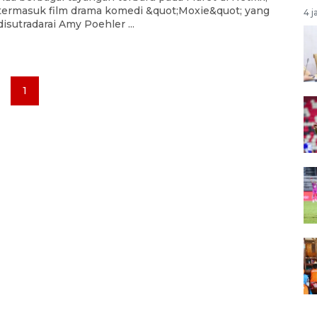
termasuk film drama komedi &quot;Moxie&quot; yang
4 j
disutradarai Amy Poehler ...
1