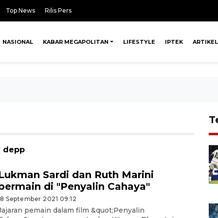
Top News
Rilis Pers
NASIONAL
KABAR MEGAPOLITAN
LIFESTYLE
IPTEK
ARTIKEL
T
y depp
Lukman Sardi dan Ruth Marini
bermain di "Penyalin Cahaya"
18 September 2021 09:12
Jajaran pemain dalam film &quot;Penyalin