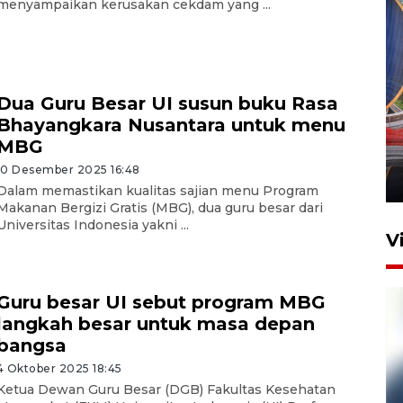
menyampaikan kerusakan cekdam yang ...
Dua Guru Besar UI susun buku Rasa
Komisi V DPR tinjau
Bhayangkara Nusantara untuk menu
perlintasan sebidang di
MBG
Stasiun Bogor
10 Desember 2025 16:48
12 Juni 2026 18:49
Dalam memastikan kualitas sajian menu Program
Makanan Bergizi Gratis (MBG), dua guru besar dari
Universitas Indonesia yakni ...
V
Guru besar UI sebut program MBG
langkah besar untuk masa depan
bangsa
4 Oktober 2025 18:45
Ketua Dewan Guru Besar (DGB) Fakultas Kesehatan