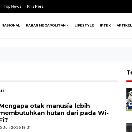
Top News
Rilis Pers
NASIONAL
KABAR MEGAPOLITAN
LIFESTYLE
IPTEK
ARTIKEL
T
ui
Mengapa otak manusia lebih
membutuhkan hutan dari pada Wi-
Fi?
15 Juli 2026 18:31