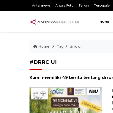
Antaranews
Antara Foto
Terkini
Terpopuler
HOME
Home
Tag
drrc ui
#DRRC UI
Kami memiliki 49 berita tentang drrc 