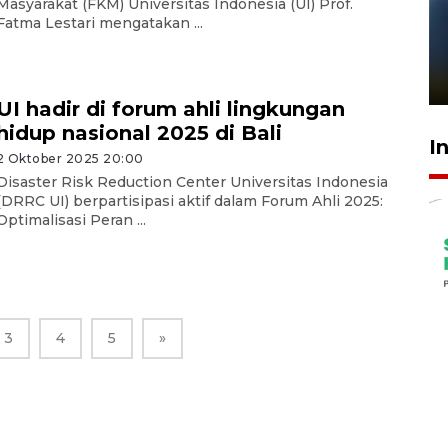
Masyarakat (FKM) Universitas Indonesia (UI) Prof.
Fatma Lestari mengatakan ...
Pelanggan Filaha Farm setia
sampai 8 tahan?
1 Juni 2026 05:47
UI hadir di forum ahli lingkungan
hidup nasional 2025 di Bali
I
2 Oktober 2025 20:00
Disaster Risk Reduction Center Universitas Indonesia
(DRRC UI) berpartisipasi aktif dalam Forum Ahli 2025:
Optimalisasi Peran ...
3
4
5
»