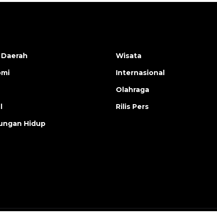
 Daerah
Wisata
omi
Internasional
Olahraga
l
Rilis Pers
ungan Hidup