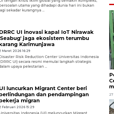
Di tengah krisis iklim global yang semakin kompleks,
persoalan utama yang dihadapi dunia hari ini bukan
lagi sekadar kurangnya ...
DRRC UI inovasi kapal IoT Nirawak
'Seabug' jaga ekosistem terumbu
karang Karimunjawa
2 Maret 2026 16:29
Disaster Risk Reduction Center Universitas Indonesia
(DRRC UI) secara resmi memulai langkah strategis
dalam upaya pelestarian ...
P
C
m
UI luncurkan Migrant Center beri
perlindungan dan pendampingan
27 
pekerja migran
2 Februari 2026 15:29
Universitas Indonesia (UI) meluncurkan Migrant