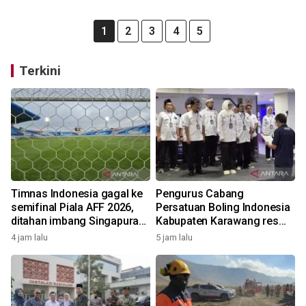
1
2
3
4
5
Terkini
Timnas Indonesia gagal ke
Pengurus Cabang
semifinal Piala AFF 2026,
Persatuan Boling Indonesia
ditahan imbang Singapura
Kabupaten Karawang resmi
1-1
terbentuk
4 jam lalu
5 jam lalu