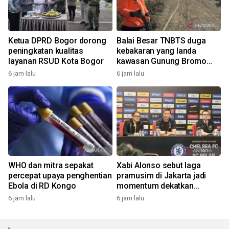
Ketua DPRD Bogor dorong
Balai Besar TNBTS duga
peningkatan kualitas
kebakaran yang landa
layanan RSUD Kota Bogor
kawasan Gunung Bromo
karena aktivitas manusia
6 jam lalu
6 jam lalu
WHO dan mitra sepakat
Xabi Alonso sebut laga
percepat upaya penghentian
pramusim di Jakarta jadi
Ebola di RD Kongo
momentum dekatkan
Chelsea dengan penggemar
6 jam lalu
6 jam lalu