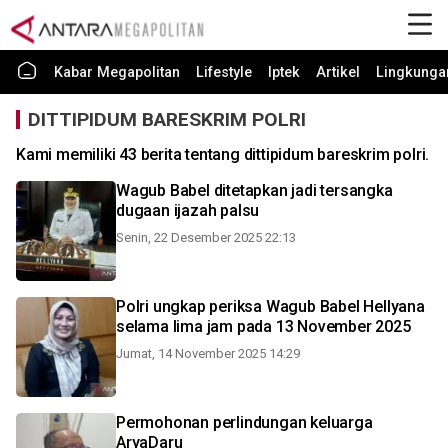
Kabar Megapolitan
Lifestyle
Iptek
Artikel
Lingkunga
DITTIPIDUM BARESKRIM POLRI
Kami memiliki 43 berita tentang dittipidum bareskrim polri.
Wagub Babel ditetapkan jadi tersangka
dugaan ijazah palsu
Senin, 22 Desember 2025 22:13
Polri ungkap periksa Wagub Babel Hellyana
selama lima jam pada 13 November 2025
Jumat, 14 November 2025 14:29
Permohonan perlindungan keluarga
AryaDaru