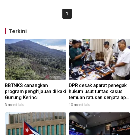
1
Terkini
BBTNKS canangkan
DPR desak aparat penegak
program penghijauan di kaki
hukum usut tuntas kasus
Gunung Kerinci
temuan ratusan senjata api
di sekolah
3 menit lalu
10 menit lalu