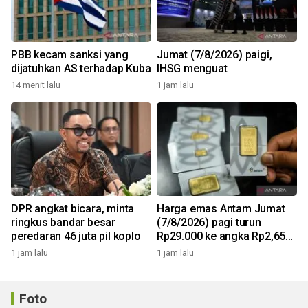
PBB kecam sanksi yang
Jumat (7/8/2026) paigi,
dijatuhkan AS terhadap Kuba
IHSG menguat
14 menit lalu
1 jam lalu
DPR angkat bicara, minta
Harga emas Antam Jumat
ringkus bandar besar
(7/8/2026) pagi turun
peredaran 46 juta pil koplo
Rp29.000 ke angka Rp2,650
juta/gr
1 jam lalu
1 jam lalu
Foto