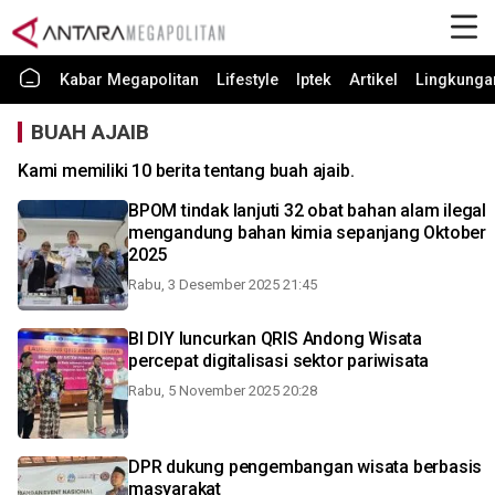
Kabar Megapolitan
Lifestyle
Iptek
Artikel
Lingkunga
BUAH AJAIB
Kami memiliki 10 berita tentang buah ajaib.
BPOM tindak lanjuti 32 obat bahan alam ilegal
mengandung bahan kimia sepanjang Oktober
2025
Rabu, 3 Desember 2025 21:45
BI DIY luncurkan QRIS Andong Wisata
percepat digitalisasi sektor pariwisata
Rabu, 5 November 2025 20:28
DPR dukung pengembangan wisata berbasis
masyarakat