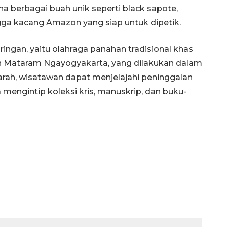
a berbagai buah unik seperti black sapote,
ngga kacang Amazon yang siap untuk dipetik.
ingan, yaitu olahraga panahan tradisional khas
on Mataram Ngayogyakarta, yang dilakukan dalam
jarah, wisatawan dapat menjelajahi peninggalan
 mengintip koleksi kris, manuskrip, dan buku-
Waspadai penyakit saat
musim kemarau
2026-08-05 12:00:00