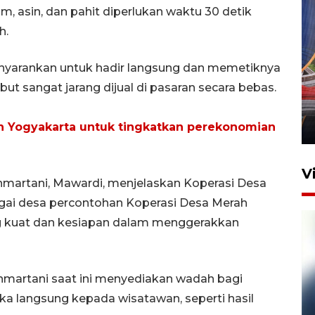
, asin, dan pahit diperlukan waktu 30 detik
h.
nyarankan untuk hadir langsung dan memetiknya
Komisi V DPR tinjau
but sangat jarang dijual di pasaran secara bebas.
perlintasan sebidang di
Stasiun Bogor
n Yogyakarta untuk tingkatkan perekonomian
12 Juni 2026 18:49
V
martani, Mawardi, menjelaskan Koperasi Desa
agai desa percontohan Koperasi Desa Merah
ang kuat dan kesiapan dalam menggerakkan
martani saat ini menyediakan wadah bagi
a langsung kepada wisatawan, seperti hasil