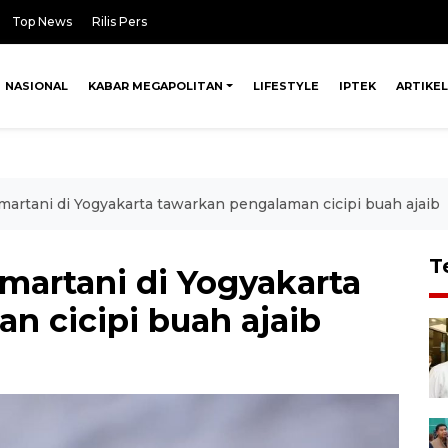
Top News
Rilis Pers
NASIONAL
KABAR MEGAPOLITAN
LIFESTYLE
IPTEK
ARTIKEL
rtani di Yogyakarta tawarkan pengalaman cicipi buah ajaib
T
artani di Yogyakarta
n cicipi buah ajaib