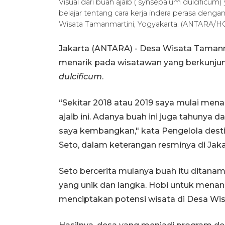
Visual dari buah ajaib ( synsepalum dulcificum
belajar tentang cara kerja indera perasa denga
Wisata Tamanmartini, Yogyakarta. (ANTARA/H
Jakarta (ANTARA) - Desa Wisata Taman
menarik pada wisatawan yang berkunjun
dulcificum
.
“Sekitar 2018 atau 2019 saya mulai men
ajaib ini. Adanya buah ini juga tahunya da
saya kembangkan," kata Pengelola dest
Seto, dalam keterangan resminya di Jakar
Seto bercerita mulanya buah itu ditanam
yang unik dan langka. Hobi untuk menan
menciptakan potensi wisata di Desa Wi