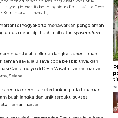
) yang menjadi sarana edukasi bagi wisatawan untuk
n cara yang interaktif dan menghibur di desa wisata Desa
O-Kementerian Pariwisata)
martani di Yogyakarta menawarkan pengalaman
g untuk mencicipi buah ajaib atau
synsepalum
anam buah-buah unik dan langka, seperti buah
ri teman saya, lalu saya coba beli bibitnya, dan
P
inasi Candimulyo di Desa Wisata Tamanmartani,
p
ta, Selasa.
t
36 
 karena ia memiliki ketertarikan pada tanaman
am buah langka dan unik terbukti sukses
sata Tamanmartani.