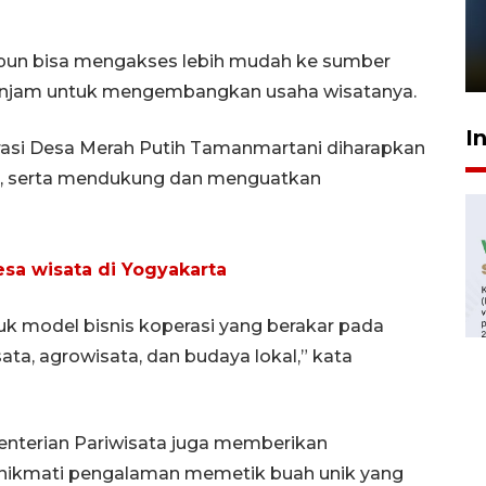
Pelanggan Filaha Farm setia
sampai 8 tahan?
a pun bisa mengakses lebih mudah ke sumber
1 Juni 2026 05:47
injam untuk mengembangkan usaha wisatanya.
I
asi Desa Merah Putih Tamanmartani diharapkan
t, serta mendukung dan menguatkan
sa wisata di Yogyakarta
ntuk model bisnis koperasi yang berakar pada
ata, agrowisata, dan budaya lokal,” kata
nterian Pariwisata juga memberikan
nikmati pengalaman memetik buah unik yang