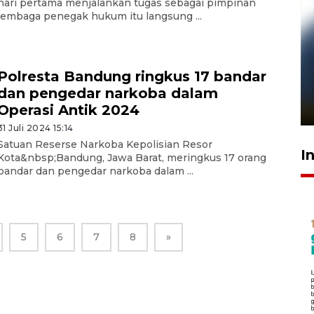
hari pertama menjalankan tugas sebagai pimpinan
lembaga penegak hukum itu langsung ...
Pelanggan Filaha Farm setia
Polresta Bandung ringkus 17 bandar
sampai 8 tahan?
dan pengedar narkoba dalam
1 Juni 2026 05:47
Operasi Antik 2024
31 Juli 2024 15:14
Satuan Reserse Narkoba Kepolisian Resor
I
Kota&nbsp;Bandung, Jawa Barat, meringkus 17 orang
bandar dan pengedar narkoba dalam ...
5
6
7
8
»