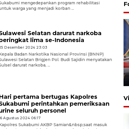
Sukabumi mengedepankan program rehabilitasi
F
untuk warga yang menjadi korban ...
Sulawesi Selatan darurat narkoba
peringkat lima se-Indonesia
25 Desember 2024 23:03
Kepala Badan Narkotika Nasional Provinsi (BNNP)
Komisi V DPR tinjau
Sulawesi Selatan Brigjen Pol. Budi Sajidin menyatakan
perlintasan sebidang di
Sulsel darurat narkoba, ...
Stasiun Bogor
12 Juni 2026 18:49
Hari pertama bertugas Kapolres
V
Sukabumi perintahkan pemeriksaan
urine seluruh personel
16 Agustus 2024 06:17
Kapolres Sukabumi AKBP Samian&nbsp;saat masuk