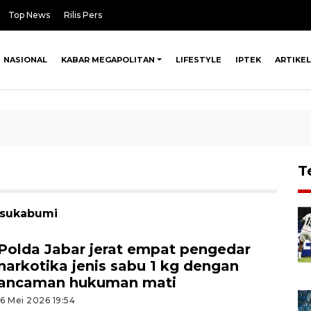
Top News
Rilis Pers
NASIONAL
KABAR MEGAPOLITAN
LIFESTYLE
IPTEK
ARTIKEL
T
k sukabumi
Polda Jabar jerat empat pengedar
narkotika jenis sabu 1 kg dengan
ancaman hukuman mati
16 Mei 2026 19:54