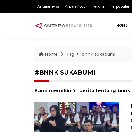
Antaranews
Antara Foto
Terkini
Terpopuler
HOME
Home
Tag
bnnk sukabumi
#BNNK SUKABUMI
Kami memiliki 71 berita tentang bnn