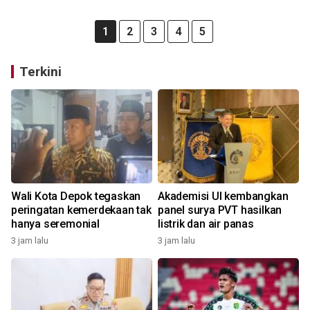
1
2
3
4
5
Terkini
Wali Kota Depok tegaskan
Akademisi UI kembangkan
peringatan kemerdekaan tak
panel surya PVT hasilkan
hanya seremonial
listrik dan air panas
3 jam lalu
3 jam lalu