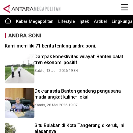
Kabar Megapolitan
Lifestyle
Iptek
Artikel
Lingkunga
ANDRA SONI
Kami memiliki 71 berita tentang andra soni.
Dampak konektivitas wilayah Banten catat
tren ekonomi positif
Sabtu, 13 Juni 2026 19:34
Dekranasda Banten gandeng pengusaha
muda angkat kuliner lokal
Kamis, 28 Mei 2026 19:07
Situ Bulakan di Kota Tangerang dikeruk, ini
alasannya