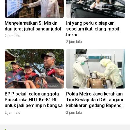
Menyelamatkan Si Miskin
Ini yang perlu disiapkan
dari jerat jahat bandar judol
sebelum ikut lelang mobil
bekas
2 jam lalu
2 jam lalu
BPIP bekali calon anggota
Polda Metro Jaya kerahkan
Paskibraka HUT Ke-81 RI
Tim Keslap dan DVI tangani
untuk jadi pemimpin bangsa
kebakaran gedung Bapenda
DKI
2 jam lalu
2 jam lalu