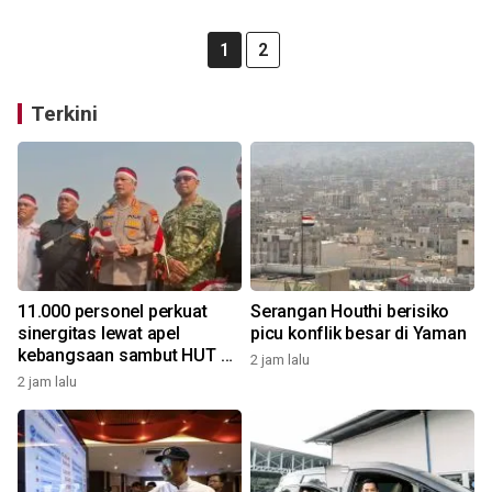
1
2
Terkini
11.000 personel perkuat
Serangan Houthi berisiko
sinergitas lewat apel
picu konflik besar di Yaman
kebangsaan sambut HUT RI
2 jam lalu
di kawasan Monas
2 jam lalu