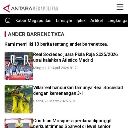
Kabar Megapolitan
Lifestyle
Iptek
Artikel
Lingkunga
ANDER BARRENETXEA
Kami memiliki 13 berita tentang ander barrenetxea.
Real Sociedad juara Piala Raja 2025/2026
usai kalahkan Atletico Madrid
Minggu, 19 April 2026 8:37
Villarreal hancurkan tamunya Real Sociedad
dengan kemenangan 3-1
Sabtu, 21 Maret 2026 6:01
Cristhian Mosquera perdana dipanggil
perkuat timnas Spanyol di level senior