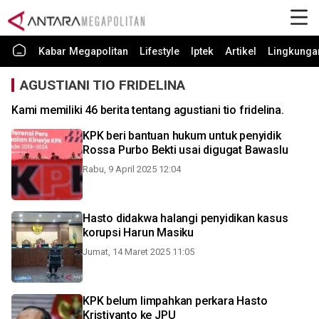
Kabar Megapolitan
Lifestyle
Iptek
Artikel
Lingkunga
AGUSTIANI TIO FRIDELINA
Kami memiliki 46 berita tentang agustiani tio fridelina.
KPK beri bantuan hukum untuk penyidik
Rossa Purbo Bekti usai digugat Bawaslu
Rabu, 9 April 2025 12:04
Hasto didakwa halangi penyidikan kasus
korupsi Harun Masiku
Jumat, 14 Maret 2025 11:05
KPK belum limpahkan perkara Hasto
Kristiyanto ke JPU