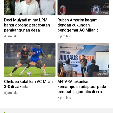
Dedi Mulyadi minta LPM
Ruben Amorim kagum
bantu dorong percepatan
dengan dukungan
pembangunan desa
penggemar AC Milan di
Indonesia
4 jam lalu
5 jam lalu
Chelsea kalahkan AC Milan
ANTARA tekankan
3-0 di Jakarta
kemampuan adaptasi pada
perubahan jurnalis di era
5 jam lalu
digital
6 jam lalu