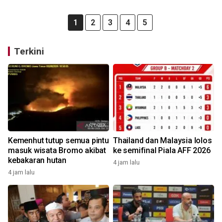
1
2
3
4
5
Terkini
Kemenhut tutup semua pintu
Thailand dan Malaysia lolos
masuk wisata Bromo akibat
ke semifinal Piala AFF 2026
kebakaran hutan
4 jam lalu
4 jam lalu