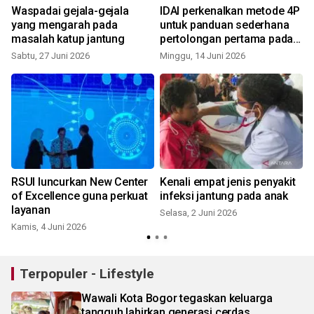
Waspadai gejala-gejala
IDAI perkenalkan metode 4P
yang mengarah pada
untuk panduan sederhana
masalah katup jantung
pertolongan pertama pada
anak
Sabtu, 27 Juni 2026
Minggu, 14 Juni 2026
RSUI luncurkan New Center
Kenali empat jenis penyakit
of Excellence guna perkuat
infeksi jantung pada anak
layanan
Selasa, 2 Juni 2026
Kamis, 4 Juni 2026
K
Terpopuler - Lifestyle
Wawali Kota Bogor tegaskan keluarga
tangguh lahirkan generasi cerdas