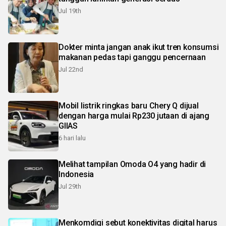
Jul 19th
Dokter minta jangan anak ikut tren konsumsi
makanan pedas tapi ganggu pencernaan
Jul 22nd
Mobil listrik ringkas baru Chery Q dijual
dengan harga mulai Rp230 jutaan di ajang
GIIAS
6 hari lalu
Melihat tampilan Omoda O4 yang hadir di
Indonesia
Jul 29th
Menkomdigi sebut konektivitas digital harus