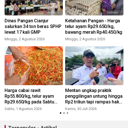
Dinas Pangan Cianjur
Ketahanan Pangan - Harga
m
salurkan 34 ton beras SPHP
telur ayam Rp29.650/kg,
lewat 17 kali GMP
bawang merah Rp40.450/kg
Minggu, 2 Agustus 2026
Minggu, 2 Agustus 2026
R
Harga cabai rawit
Mentan ungkap praktik
Rp55.800/kg, telur ayam
penggilingan untung hingga
Rp29.650/kg pada Sabtu
Rp2 triliun tapi rampas hak
R
(1/8/2026) hari ini
rakyat
Sabtu, 1 Agustus 2026
Kamis, 30 Juli 2026
Terpopuler - Artikel