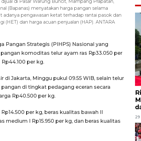
g dijual di Pasar Warung Buncit, Mampang Prapatan,
ional (Bapanas) menyatakan harga pangan selama
t adanya pengawasan ketat terhadap rantai pasok dan
ggi (HET) dan harga acuan penjualan (HAP). ANTARA
ga Pangan Strategis (PIHPS) Nasional yang
 pangan komoditas telur ayam ras Rp33.050 per
 Rp44.100 per kg.
 di Jakarta, Minggu pukul 09.55 WIB, selain telur
 pangan di tingkat pedagang eceran secara
R
harga Rp40.500 per kg.
M
d
a Rp14.500 per kg, beras kualitas bawah II
29 
as medium I Rp15.950 per kg, dan beras kualitas