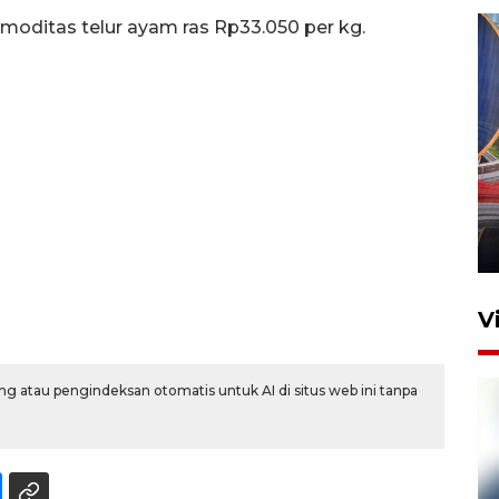
omoditas telur ayam ras Rp33.050 per kg.
Komisi V DPR tinjau
perlintasan sebidang di
Stasiun Bogor
12 Juni 2026 18:49
V
g atau pengindeksan otomatis untuk AI di situs web ini tanpa