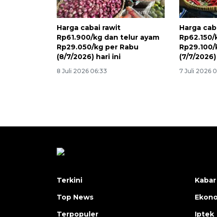
Harga cabai rawit
Harga caba
Rp61.900/kg dan telur ayam
Rp62.150/
Rp29.050/kg per Rabu
Rp29.100/
(8/7/2026) hari ini
(7/7/2026) 
8 Juli 2026 06:33
7 Juli 2026 
Terkini
Kabar
Top News
Ekon
Terpopuler
Iptek