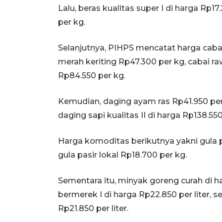
Lalu, beras kualitas super I di harga Rp17
per kg.
Selanjutnya, PIHPS mencatat harga caba
merah keriting Rp47.300 per kg, cabai ra
Rp84.550 per kg.
Kemudian, daging ayam ras Rp41.950 per k
daging sapi kualitas II di harga Rp138.550
Harga komoditas berikutnya yakni gula p
gula pasir lokal Rp18.700 per kg.
Sementara itu, minyak goreng curah di h
bermerek I di harga Rp22.850 per liter,
Rp21.850 per liter.