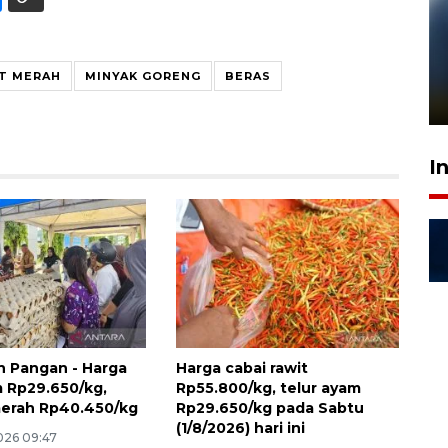
Pelanggan Filaha Farm setia
sampai 8 tahan?
IT MERAH
MINYAK GORENG
BERAS
1 Juni 2026 05:47
I
 Pangan - Harga
Harga cabai rawit
m Rp29.650/kg,
Rp55.800/kg, telur ayam
erah Rp40.450/kg
Rp29.650/kg pada Sabtu
(1/8/2026) hari ini
026 09:47