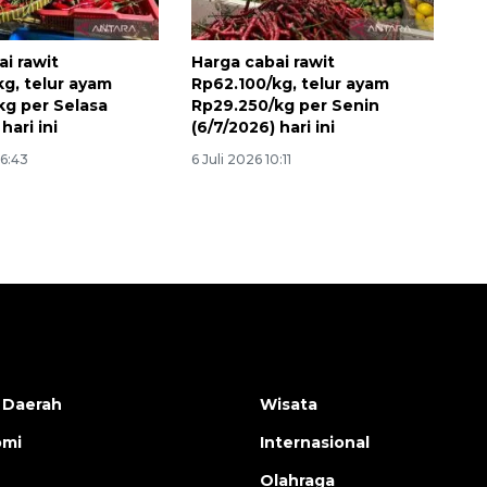
i rawit
Harga cabai rawit
kg, telur ayam
Rp62.100/kg, telur ayam
kg per Selasa
Rp29.250/kg per Senin
hari ini
(6/7/2026) hari ini
06:43
6 Juli 2026 10:11
 Daerah
Wisata
omi
Internasional
Olahraga