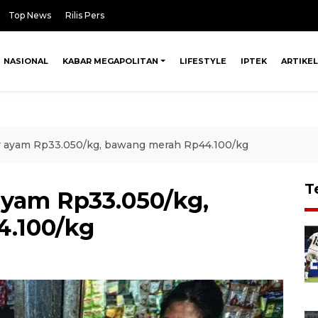
Top News
Rilis Pers
NASIONAL
KABAR MEGAPOLITAN
LIFESTYLE
IPTEK
ARTIKEL
ur ayam Rp33.050/kg, bawang merah Rp44.100/kg
T
ayam Rp33.050/kg,
.100/kg