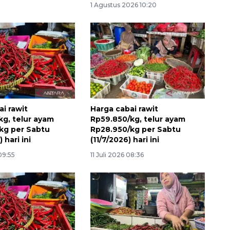
1 Agustus 2026 10:20
i rawit
Harga cabai rawit
kg, telur ayam
Rp59.850/kg, telur ayam
kg per Sabtu
Rp28.950/kg per Sabtu
 hari ini
(11/7/2026) hari ini
09:55
11 Juli 2026 08:36
Layanan haji Indonesia
semakin memuaskan
2026-08-08 15:00:00