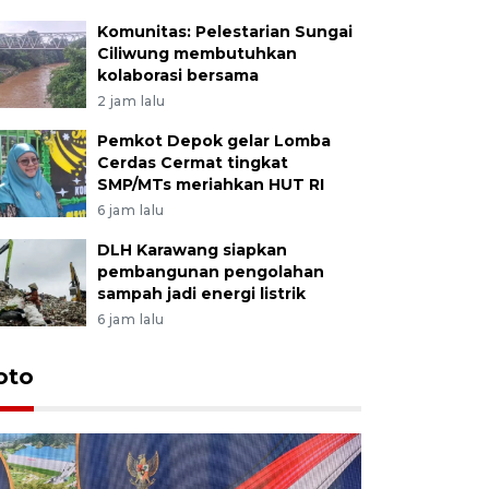
Komunitas: Pelestarian Sungai
Ciliwung membutuhkan
kolaborasi bersama
2 jam lalu
Pemkot Depok gelar Lomba
Cerdas Cermat tingkat
SMP/MTs meriahkan HUT RI
6 jam lalu
DLH Karawang siapkan
pembangunan pengolahan
sampah jadi energi listrik
6 jam lalu
oto