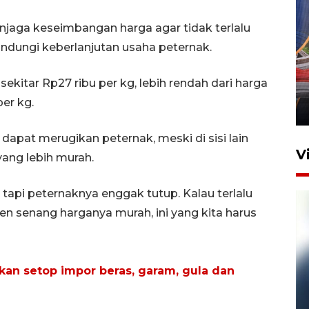
jaga keseimbangan harga agar tidak terlalu
dungi keberlanjutan usaha peternak.
Komisi V DPR tinjau
perlintasan sebidang di
sekitar Rp27 ribu per kg, lebih rendah dari harga
Stasiun Bogor
per kg.
12 Juni 2026 18:49
h dapat merugikan peternak, meski di sisi lain
V
ang lebih murah.
, tapi peternaknya enggak tutup. Kalau terlalu
n senang harganya murah, ini yang kita harus
kan setop impor beras, garam, gula dan
Pelanggan Filaha Farm setia