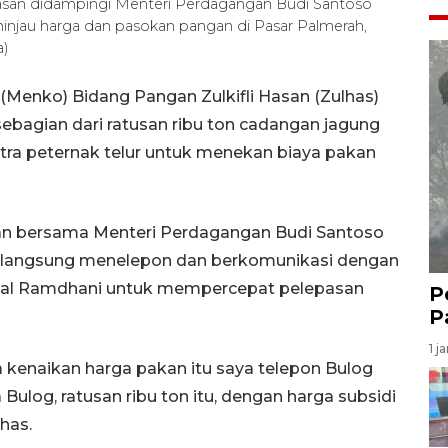
Hasan didampingi Menteri Perdagangan Budi Santoso
njau harga dan pasokan pangan di Pasar Palmerah,
a)
(Menko) Bidang Pangan Zulkifli Hasan (Zulhas)
bagian dari ratusan ribu ton cadangan jagung
tra peternak telur untuk menekan biaya pakan
an bersama Menteri Perdagangan Budi Santoso
as langsung menelepon dan berkomunikasi dengan
zal Ramdhani untuk mempercepat pelepasan
P
P
1 j
ra kenaikan harga pakan itu saya telepon Bulog
ulog, ratusan ribu ton itu, dengan harga subsidi
lhas.