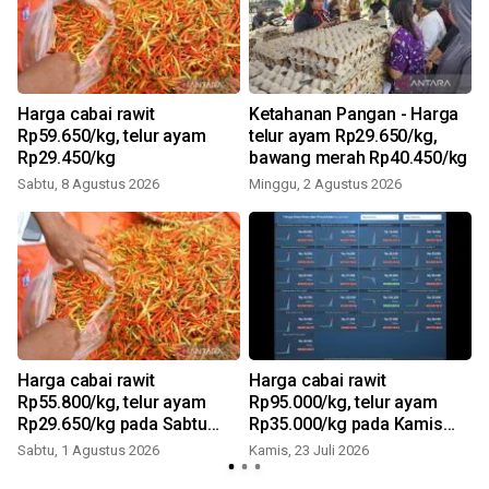
Harga cabai rawit
Ketahanan Pangan - Harga
Rp59.650/kg, telur ayam
telur ayam Rp29.650/kg,
Rp29.450/kg
bawang merah Rp40.450/kg
Sabtu, 8 Agustus 2026
Minggu, 2 Agustus 2026
S
Harga cabai rawit
Harga cabai rawit
Rp55.800/kg, telur ayam
Rp95.000/kg, telur ayam
Rp29.650/kg pada Sabtu
Rp35.000/kg pada Kamis
(1/8/2026) hari ini
(23/7/2026) hari ini
Sabtu, 1 Agustus 2026
Kamis, 23 Juli 2026
R