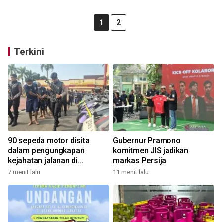
1
2
Terkini
90 sepeda motor disita
Gubernur Pramono
dalam pengungkapan
komitmen JIS jadikan
kejahatan jalanan di
markas Persija
Bandung
7 menit lalu
11 menit lalu