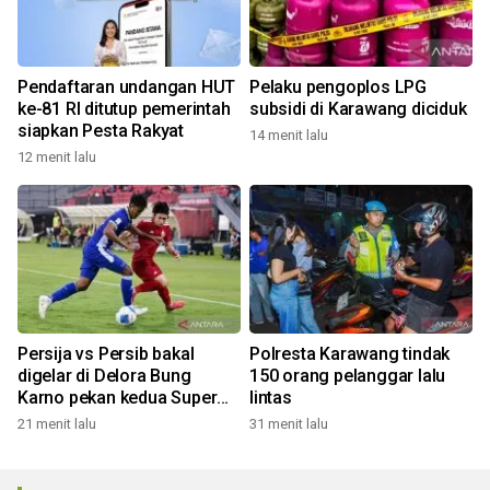
Pendaftaran undangan HUT
Pelaku pengoplos LPG
ke-81 RI ditutup pemerintah
subsidi di Karawang diciduk
siapkan Pesta Rakyat
14 menit lalu
12 menit lalu
Persija vs Persib bakal
Polresta Karawang tindak
digelar di Delora Bung
150 orang pelanggar lalu
Karno pekan kedua Super
lintas
League
21 menit lalu
31 menit lalu