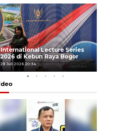
Jamkrind
International Lecture Series
jutaan pe
2026 di Kebun Raya Bogor
Indonesi
28 Juli 2026 20:34
16 Juli 2026 15
ideo