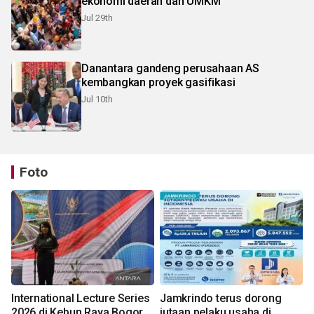
ekonomi daerah dan UMKM
Jul 29th
Danantara gandeng perusahaan AS
kembangkan proyek gasifikasi
Jul 10th
Foto
International Lecture Series
Jamkrindo terus dorong
2026 di Kebun Raya Bogor
jutaan pelaku usaha di