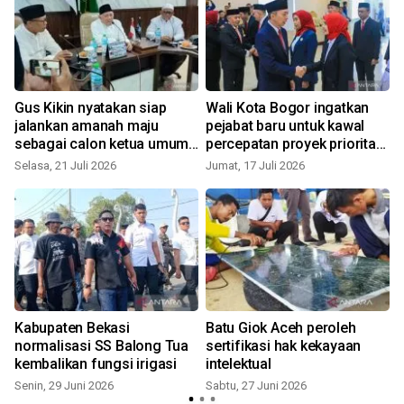
a
Gus Kikin nyatakan siap
Wali Kota Bogor ingatkan
jalankan amanah maju
pejabat baru untuk kawal
sebagai calon ketua umum
percepatan proyek prioritas
PBNU
daerah
Selasa, 21 Juli 2026
Jumat, 17 Juli 2026
J
Kabupaten Bekasi
Batu Giok Aceh peroleh
normalisasi SS Balong Tua
sertifikasi hak kekayaan
kembalikan fungsi irigasi
intelektual
Senin, 29 Juni 2026
Sabtu, 27 Juni 2026
R