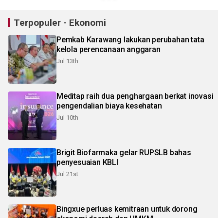
Terpopuler - Ekonomi
Pemkab Karawang lakukan perubahan tata
kelola perencanaan anggaran
Jul 13th
Meditap raih dua penghargaan berkat inovasi
pengendalian biaya kesehatan
Jul 10th
Brigit Biofarmaka gelar RUPSLB bahas
penyesuaian KBLI
Jul 21st
Bingxue perluas kemitraan untuk dorong