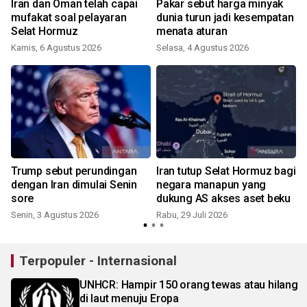
Iran dan Oman telah capai
Pakar sebut harga minyak
mufakat soal pelayaran
dunia turun jadi kesempatan
Selat Hormuz
menata aturan
Kamis, 6 Agustus 2026
Selasa, 4 Agustus 2026
R
Trump sebut perundingan
Iran tutup Selat Hormuz bagi
dengan Iran dimulai Senin
negara manapun yang
sore
dukung AS akses aset beku
Senin, 3 Agustus 2026
Rabu, 29 Juli 2026
K
Terpopuler - Internasional
UNHCR: Hampir 150 orang tewas atau hilang
di laut menuju Eropa