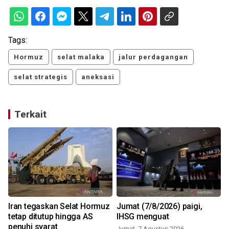
Tags:
Hormuz
selat malaka
jalur perdagangan
selat strategis
aneksasi
Terkait
p
Iran tegaskan Selat Hormuz
Jumat (7/8/2026) paigi,
tetap ditutup hingga AS
IHSG menguat
penuhi syarat
Jumat, 7 Agustus 2026