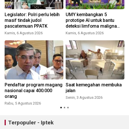
Legislator: Polri perlu lebih
UMY kembangkan 5
masif tindak judol
prototipe AI untuk bantu
pascatemuan PPATK
deteksi limfoma maligna
hingga tumor otak
Kamis, 6 Agustus 2026
Kamis, 6 Agustus 2026
Pendaftar program magang
Saat kemegahan membuka
nasional capai 400.000
jalan
orang
Senin, 3 Agustus 2026
R
Rabu, 5 Agustus 2026
Terpopuler - Iptek