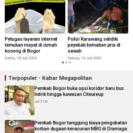
Petugas layanan internet
Polisi Karawang selidiki
temukan mayat di rumah
peyebab kematian pria di
a
kosong di Bogor
sawah
Sabtu, 18 Juli 2026
Selasa, 14 Juli 2026
S
Terpopuler - Kabar Megapolitan
Pemkab Bogor buka opsi koridor baru bus
listrik hingga kawasan Citeureup
Jul 31st
Pemkab Bogor tanggung biaya pengobatan
korban dugaan keracunan MBG di Dramaga