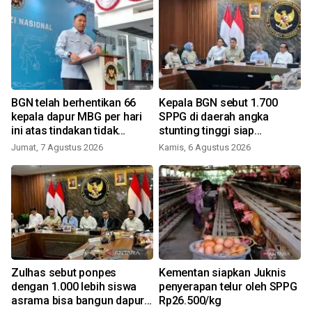
BGN telah berhentikan 66
Kepala BGN sebut 1.700
h
kepala dapur MBG per hari
SPPG di daerah angka
ini atas tindakan tidak
stunting tinggi siap
disiplin
beroperasi
Jumat, 7 Agustus 2026
Kamis, 6 Agustus 2026
i
Zulhas sebut ponpes
Kementan siapkan Juknis
dengan 1.000 lebih siswa
penyerapan telur oleh SPPG
J
asrama bisa bangun dapur
Rp26.500/kg