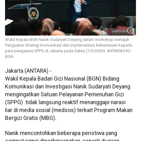
Wakil Kepala BGN Nanik Sudaryati Deyang dalam workshop bertajuk
Penguatan Strategi Komunikasi dan Implementasi Kehumasan kepada
para pengawas SPPG di Jakarta pada Sabtu (7/3/2026). ANTARA/HO-
BGN.
Jakarta (ANTARA) -
Wakil Kepala Badan Gizi Nasional (BGN) Bidang
Komunikasi dan Investigasi Nanik Sudaryati Deyang
mengingatkan Satuan Pelayanan Pemenuhan Gizi
(SPPG) tidak langsung reaktif menanggapi narasi
liar di media sosial (medsos) terkait Program Makan
Bergizi Gratis (MBG).
Nanik mencontohkan beberapa peristiwa yang
sempat ramai diperbincangkan, seperti dugaan