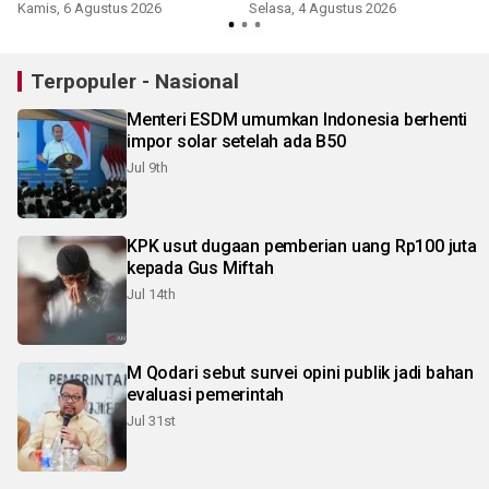
MBG
Kamis, 6 Agustus 2026
Selasa, 4 Agustus 2026
Terpopuler - Nasional
Menteri ESDM umumkan Indonesia berhenti
impor solar setelah ada B50
Jul 9th
KPK usut dugaan pemberian uang Rp100 juta
kepada Gus Miftah
Jul 14th
M Qodari sebut survei opini publik jadi bahan
evaluasi pemerintah
Jul 31st