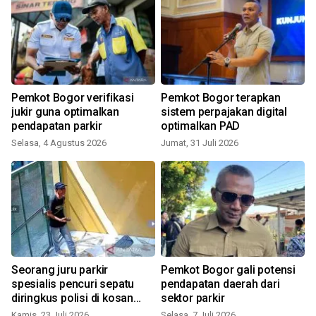
Pemkot Bogor verifikasi
Pemkot Bogor terapkan
jukir guna optimalkan
sistem perpajakan digital
pendapatan parkir
optimalkan PAD
Selasa, 4 Agustus 2026
Jumat, 31 Juli 2026
R
Seorang juru parkir
Pemkot Bogor gali potensi
spesialis pencuri sepatu
pendapatan daerah dari
diringkus polisi di kosan
sektor parkir
Jaksel
Kamis, 23 Juli 2026
Selasa, 7 Juli 2026
S