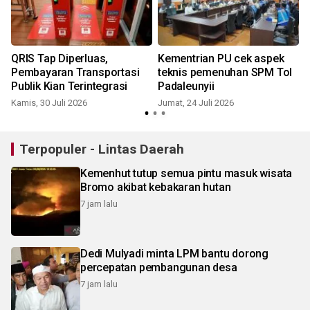
QRIS Tap Diperluas,
Kementrian PU cek aspek
n
Pembayaran Transportasi
teknis pemenuhan SPM Tol
t
Publik Kian Terintegrasi
Padaleunyii
Kamis, 30 Juli 2026
Jumat, 24 Juli 2026
S
Terpopuler - Lintas Daerah
Kemenhut tutup semua pintu masuk wisata
Bromo akibat kebakaran hutan
7 jam lalu
Dedi Mulyadi minta LPM bantu dorong
percepatan pembangunan desa
7 jam lalu