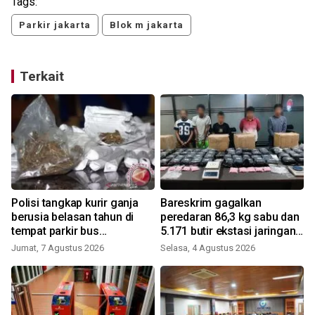
Tags:
Parkir jakarta
Blok m jakarta
Terkait
Polisi tangkap kurir ganja
Bareskrim gagalkan
berusia belasan tahun di
peredaran 86,3 kg sabu dan
tempat parkir bus
5.171 butir ekstasi jaringan
Tangerang
Riau-Sumsel
Jumat, 7 Agustus 2026
Selasa, 4 Agustus 2026
K