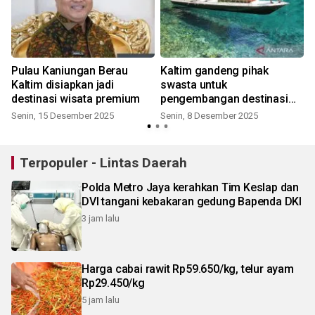
Pulau Kaniungan Berau
Kaltim gandeng pihak
a
Kaltim disiapkan jadi
swasta untuk
destinasi wisata premium
pengembangan destinasi
wisata Labuan Cermin
Senin, 15 Desember 2025
Senin, 8 Desember 2025
Terpopuler - Lintas Daerah
Polda Metro Jaya kerahkan Tim Keslap dan
DVI tangani kebakaran gedung Bapenda DKI
3 jam lalu
Harga cabai rawit Rp59.650/kg, telur ayam
Rp29.450/kg
5 jam lalu