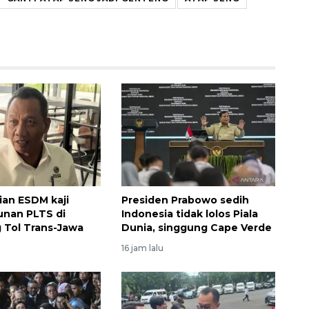
an ESDM kaji
Presiden Prabowo sedih
nan PLTS di
Indonesia tidak lolos Piala
 Tol Trans-Jawa
Dunia, singgung Cape Verde
16 jam lalu
Vaksin HPV untuk siswa laki-
laki