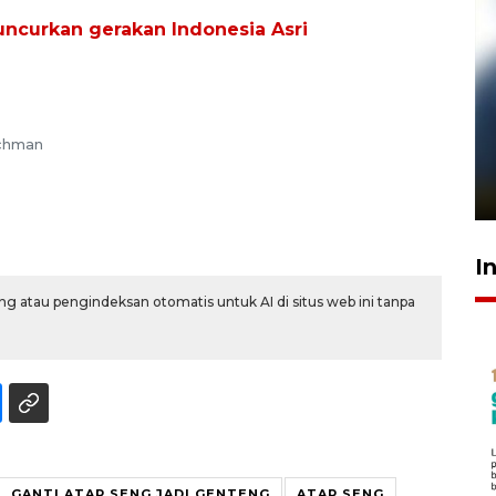
uncurkan gerakan Indonesia Asri
Pelanggan Filaha Farm setia
ochman
sampai 8 tahan?
1 Juni 2026 05:47
I
g atau pengindeksan otomatis untuk AI di situs web ini tanpa
GANTI ATAP SENG JADI GENTENG
ATAP SENG