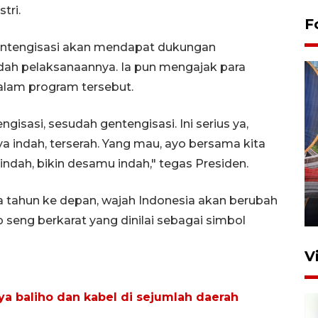
tri.
F
ntengisasi akan mendapat dukungan
ah pelaksanaannya. Ia pun mengajak para
dalam program tersebut.
gisasi, sesudah gentengisasi. Ini serius ya,
ya indah, terserah. Yang mau, ayo bersama kita
Komisi V DPR tinjau
ndah, bikin desamu indah," tegas Presiden.
perlintasan sebidang di
Stasiun Bogor
a tahun ke depan, wajah Indonesia akan berubah
12 Juni 2026 18:49
p seng berkarat yang dinilai sebagai simbol
V
a baliho dan kabel di sejumlah daerah