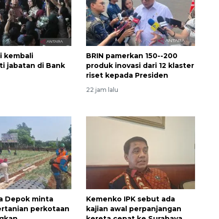
2026-08-06 06:30:00
i kembali
BRIN pamerkan 150--200
 jabatan di Bank
produk inovasi dari 12 klaster
riset kepada Presiden
22 jam lalu
a Depok minta
Kemenko IPK sebut ada
rtanian perkotaan
kajian awal perpanjangan
gkan
kereta cepat ke Surabaya