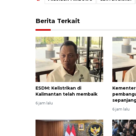
Berita Terkait
ESDM: Kelistrikan di
Kementeri
Kalimantan telah membaik
pembangu
sepanjang
6 jam lalu
6 jam lalu