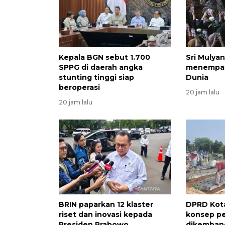
Kepala BGN sebut 1.700
Sri Mulyan
SPPG di daerah angka
menempati
stunting tinggi siap
Dunia
beroperasi
20 jam lalu
20 jam lalu
BRIN paparkan 12 klaster
DPRD Kot
riset dan inovasi kepada
konsep pe
Presiden Prabowo
dikemban