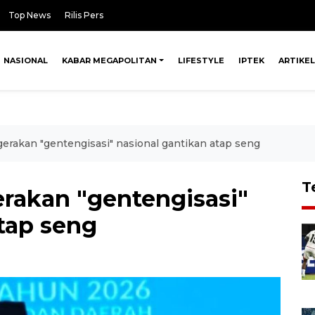
Top News
Rilis Pers
NASIONAL
KABAR MEGAPOLITAN
LIFESTYLE
IPTEK
ARTIKEL
erakan "gentengisasi" nasional gantikan atap seng
T
rakan "gentengisasi"
tap seng