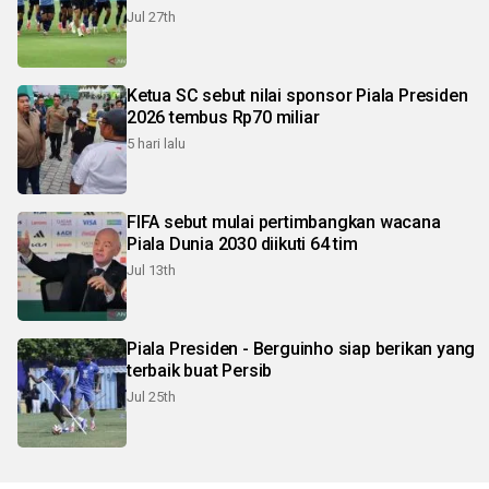
Jul 27th
Ketua SC sebut nilai sponsor Piala Presiden
2026 tembus Rp70 miliar
5 hari lalu
FIFA sebut mulai pertimbangkan wacana
Piala Dunia 2030 diikuti 64 tim
Jul 13th
Piala Presiden - Berguinho siap berikan yang
terbaik buat Persib
Jul 25th