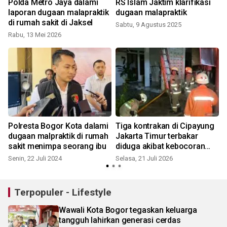
Polda Metro Jaya dalami
RS Islam Jaktim klarifikasi
laporan dugaan malapraktik
dugaan malapraktik
di rumah sakit di Jaksel
Sabtu, 9 Agustus 2025
Rabu, 13 Mei 2026
R
Polresta Bogor Kota dalami
Tiga kontrakan di Cipayung
i
dugaan malpraktik di rumah
Jakarta Timur terbakar
sakit menimpa seorang ibu
diduga akibat kebocoran
gas
Senin, 22 Juli 2024
Selasa, 21 Juli 2026
R
Terpopuler - Lifestyle
Wawali Kota Bogor tegaskan keluarga
tangguh lahirkan generasi cerdas