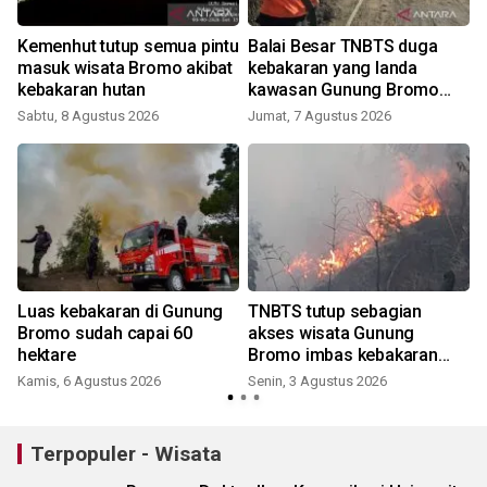
Kemenhut tutup semua pintu
Balai Besar TNBTS duga
masuk wisata Bromo akibat
kebakaran yang landa
kebakaran hutan
kawasan Gunung Bromo
J
karena aktivitas manusia
Sabtu, 8 Agustus 2026
Jumat, 7 Agustus 2026
Luas kebakaran di Gunung
TNBTS tutup sebagian
Bromo sudah capai 60
akses wisata Gunung
hektare
Bromo imbas kebakaran
hutan Blok Batengan
Kamis, 6 Agustus 2026
Senin, 3 Agustus 2026
S
Terpopuler - Wisata