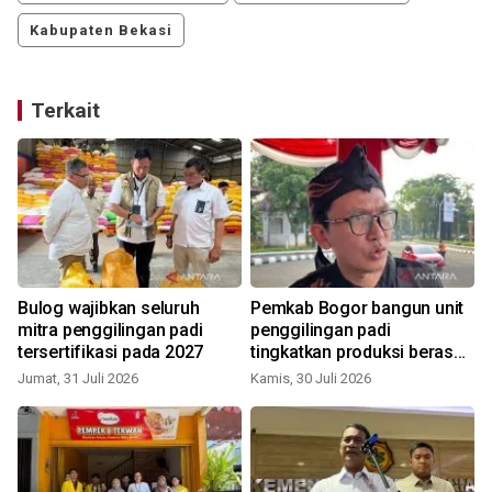
Kabupaten Bekasi
Terkait
Bulog wajibkan seluruh
Pemkab Bogor bangun unit
mitra penggilingan padi
penggilingan padi
tersertifikasi pada 2027
tingkatkan produksi beras
lokal
Jumat, 31 Juli 2026
Kamis, 30 Juli 2026
S