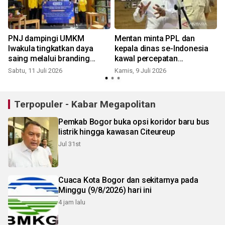
PNJ dampingi UMKM
Mentan minta PPL dan
Iwakula tingkatkan daya
kepala dinas se-Indonesia
saing melalui branding
kawal percepatan
digital
penerapan pertanian PM-
Sabtu, 11 Juli 2026
Kamis, 9 Juli 2026
J
AAS
Terpopuler - Kabar Megapolitan
Pemkab Bogor buka opsi koridor baru bus
listrik hingga kawasan Citeureup
Jul 31st
Cuaca Kota Bogor dan sekitarnya pada
Minggu (9/8/2026) hari ini
4 jam lalu