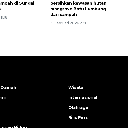
ampah di Sungai
bersihkan kawasan hutan
u
mangrove Batu Lumbung
dari sampah
11:18
19 Februari 2026 22:05
 Daerah
Wisata
omi
Internasional
Olahraga
l
Rilis Pers
ungan Hidup