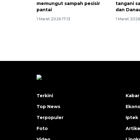
memungut sampah pesisir
tangani s
pantai
dan Dana
1 Maret 2026 17:13
1 Maret 2026 
Terkini
Kabar
Top News
Ekon
Terpopuler
Iptek
Foto
Artike
Video
Lingk