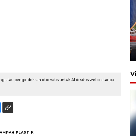
Komisi V DPR tinjau
perlintasan sebidang di
Stasiun Bogor
12 Juni 2026 18:49
V
g atau pengindeksan otomatis untuk AI di situs web ini tanpa
AMPAH PLASTIK