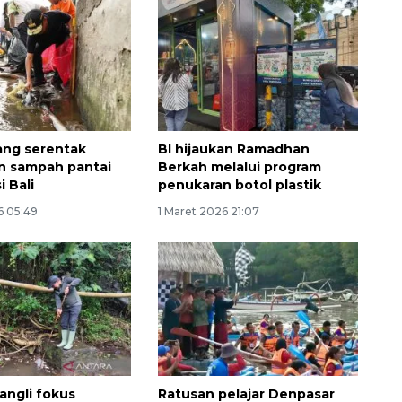
rang serentak
BI hijaukan Ramadhan
n sampah pantai
Berkah melalui program
i Bali
penukaran botol plastik
6 05:49
1 Maret 2026 21:07
Layanan haji Indonesia
semakin memuaskan
2026-08-08 15:00:00
ngli fokus
Ratusan pelajar Denpasar