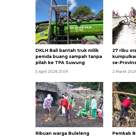
DKLH Bali bantah truk milik
27 ribu o
pemda buang sampah tanpa
kumpulka
pilah ke TPA Suwung
se-Provins
5 April 2026 21:09
2 Maret 202
Ribuan warga Buleleng
Pemkab Ba