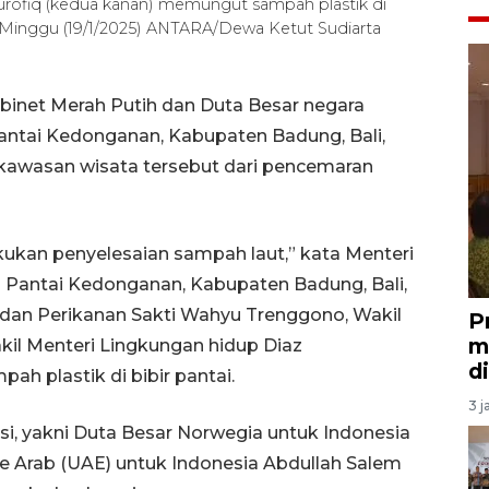
Nurofiq (kedua kanan) memungut sampah plastik di
 Minggu (19/1/2025) ANTARA/Dewa Ketut Sudiarta
abinet Merah Putih dan Duta Besar negara
ntai Kedonganan, Kabupaten Badung, Bali,
awasan wisata tersebut dari pencemaran
kukan penyelesaian sampah laut,” kata Menteri
i Pantai Kedonganan, Kabupaten Badung, Bali,
 dan Perikanan Sakti Wahyu Trenggono, Wakil
P
m
kil Menteri Lingkungan hidup Diaz
d
h plastik di bibir pantai.
3 j
si, yakni Duta Besar Norwegia untuk Indonesia
te Arab (UAE) untuk Indonesia Abdullah Salem