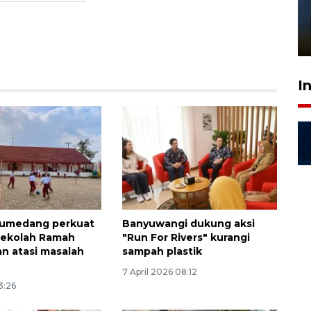
Pelanggan Filaha Farm setia
sampai 8 tahan?
1 Juni 2026 05:47
I
umedang perkuat
Banyuwangi dukung aksi
Sekolah Ramah
"Run For Rivers" kurangi
n atasi masalah
sampah plastik
7 April 2026 08:12
3:26