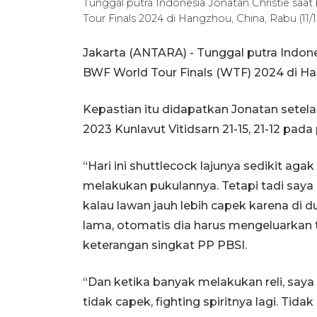
Tunggal putra Indonesia Jonatan Christie saa
Tour Finals 2024 di Hangzhou, China, Rabu (1
Jakarta (ANTARA) - Tunggal putra Indone
BWF World Tour Finals (WTF) 2024 di Ha
Kepastian itu didapatkan Jonatan sete
2023 Kunlavut Vitidsarn 21-15, 21-12 pada
“Hari ini shuttlecock lajunya sedikit a
melakukan pukulannya. Tetapi tadi saya 
kalau lawan jauh lebih capek karena di
lama, otomatis dia harus mengeluarkan te
keterangan singkat PP PBSI.
“Dan ketika banyak melakukan reli, say
tidak capek, fighting spiritnya lagi. Ti