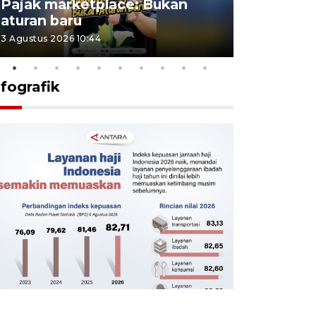
Pajak marketplace: Bukan
punah? in
aturan baru
Indonesi
3 Agustus 2026 10:44
27 Juli 2026 1
nfografik