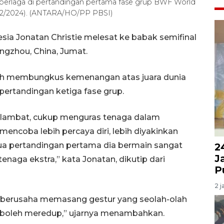
t berlaga di pertandingan pertama fase grup BWF World
1/12/2024). (ANTARA/HO/PP PBSI)
sia Jonatan Christie melesat ke babak semifinal
ngzhou, China, Jumat.
lah membungkus kemenangan atas juara dunia
 pertandingan ketiga fase grup.
gak lambat, cukup menguras tenaga dalam
mencoba lebih percaya diri, lebih diyakinkan
 dua pertandingan pertama dia bermain sangat
2
J
naga ekstra,” kata Jonatan, dikutip dari
P
2 j
a berusaha memasang gestur yang seolah-olah
dak boleh meredup,” ujarnya menambahkan.