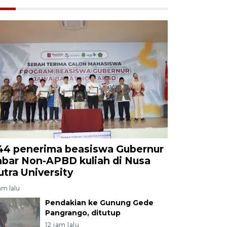
44 penerima beasiswa Gubernur
abar Non-APBD kuliah di Nusa
utra University
am lalu
Pendakian ke Gunung Gede
Pangrango, ditutup
12 jam lalu