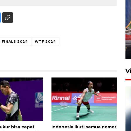
Komisi V DPR tinjau
perlintasan sebidang di
FINALS 2024
WTF 2024
Stasiun Bogor
12 Juni 2026 18:49
V
yukur bisa cepat
Indonesia ikuti semua nomor