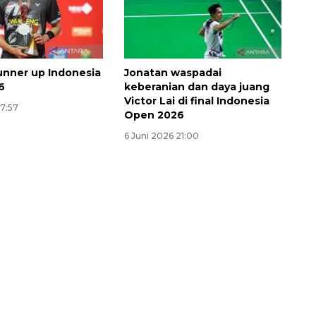
unner up Indonesia
Jonatan waspadai
6
keberanian dan daya juang
Victor Lai di final Indonesia
17:57
Open 2026
6 Juni 2026 21:00
160 ribu sambungan baru
jaringan gas 2026
2026-08-07 18:00:00