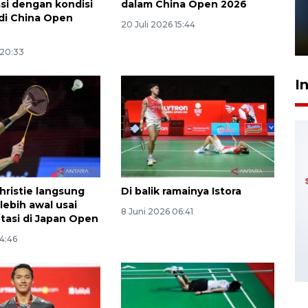
Pelanggan Filaha Farm setia
si dengan kondisi
dalam China Open 2026
di China Open
sampai 8 tahan?
20 Juli 2026 15:44
1 Juni 2026 05:47
 20:33
I
hristie langsung
Di balik ramainya Istora
 lebih awal usai
8 Juni 2026 06:41
ptasi di Japan Open
14:46