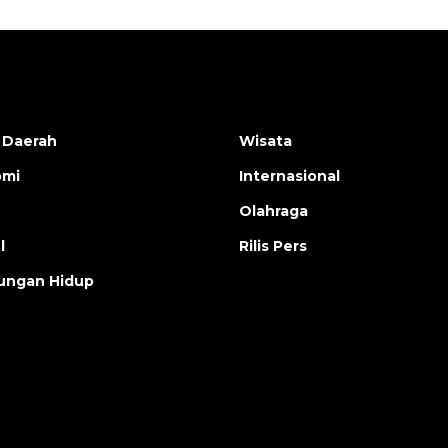
 Daerah
Wisata
omi
Internasional
Olahraga
l
Rilis Pers
ungan Hidup