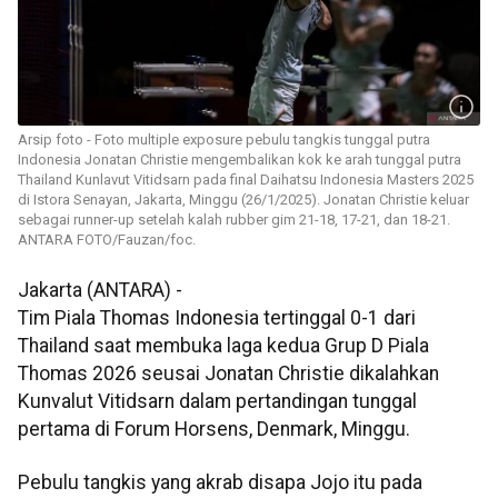
Arsip foto - Foto multiple exposure pebulu tangkis tunggal putra
Indonesia Jonatan Christie mengembalikan kok ke arah tunggal putra
Thailand Kunlavut Vitidsarn pada final Daihatsu Indonesia Masters 2025
di Istora Senayan, Jakarta, Minggu (26/1/2025). Jonatan Christie keluar
sebagai runner-up setelah kalah rubber gim 21-18, 17-21, dan 18-21.
ANTARA FOTO/Fauzan/foc.
Jakarta (ANTARA) -
Tim Piala Thomas Indonesia tertinggal 0-1 dari
Thailand saat membuka laga kedua Grup D Piala
Thomas 2026 seusai Jonatan Christie dikalahkan
Kunvalut Vitidsarn dalam pertandingan tunggal
pertama di Forum Horsens, Denmark, Minggu.
Pebulu tangkis yang akrab disapa Jojo itu pada